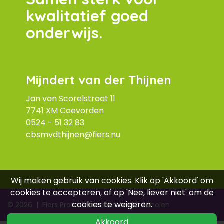
kwalitatief goed
onderwijs.
Mijndert van der Thijnen
Jan van Scorelstraat 11
7741 XM Coevorden
0524 - 51 32
83
cbsmvdthijnen@fiers.nu
Wij maken gebruik van cookies. Klik op 'Akkoord' om
cookies te accepteren, of op 'Nee, liever niet' om de
cookies te weigeren.
© 2026
|
Fiers Protestants Christelijke Scholen
Akkoord